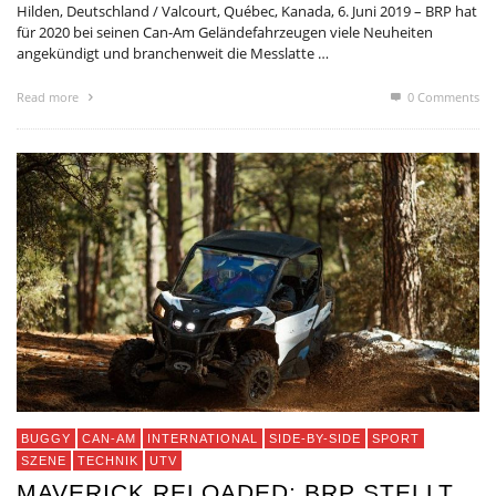
Hilden, Deutschland / Valcourt, Québec, Kanada, 6. Juni 2019 – BRP hat
für 2020 bei seinen Can-Am Geländefahrzeugen viele Neuheiten
angekündigt und branchenweit die Messlatte …
Read more
0 Comments
BUGGY
CAN-AM
INTERNATIONAL
SIDE-BY-SIDE
SPORT
SZENE
TECHNIK
UTV
MAVERICK RELOADED: BRP STELLT