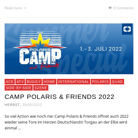
Read more
0 Comments
ACE
ATV
BUGGY
HOME
INTERNATIONAL
POLARIS
QUAD
SIDE-BY-SIDE
SZENE
CAMP POLARIS & FRIENDS 2022
HERBST
,
28/05/2022
So viel Action wie noch nie: Camp Polaris & Friends öffnet auch 2022
wieder seine Tore im Herzen Deutschlands! Torgau an der Elbe wird
einmal …