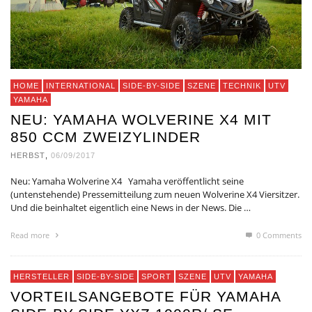
HOME
INTERNATIONAL
SIDE-BY-SIDE
SZENE
TECHNIK
UTV
YAMAHA
NEU: YAMAHA WOLVERINE X4 MIT
850 CCM ZWEIZYLINDER
HERBST
,
06/09/2017
Neu: Yamaha Wolverine X4 Yamaha veröffentlicht seine
(untenstehende) Pressemitteilung zum neuen Wolverine X4 Viersitzer.
Und die beinhaltet eigentlich eine News in der News. Die …
Read more
0 Comments
HERSTELLER
SIDE-BY-SIDE
SPORT
SZENE
UTV
YAMAHA
VORTEILSANGEBOTE FÜR YAMAHA