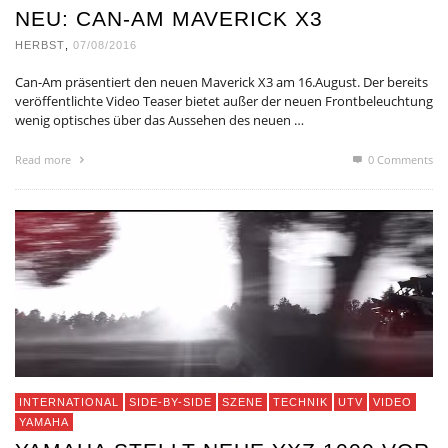
NEU: CAN-AM MAVERICK X3
HERBST
,
07/08/2016
Can-Am präsentiert den neuen Maverick X3 am 16.August. Der bereits
veröffentlichte Video Teaser bietet außer der neuen Frontbeleuchtung
wenig optisches über das Aussehen des neuen …
Read more
0 Comments
INTERNATIONAL
SIDE-BY-SIDE
SZENE
TECHNIK
UTV
VIDEO
YAMAHA