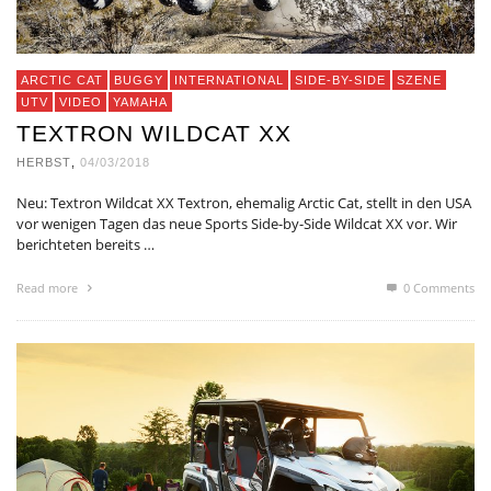
ARCTIC CAT
BUGGY
INTERNATIONAL
SIDE-BY-SIDE
SZENE
UTV
VIDEO
YAMAHA
TEXTRON WILDCAT XX
HERBST
,
04/03/2018
Neu: Textron Wildcat XX Textron, ehemalig Arctic Cat, stellt in den USA
vor wenigen Tagen das neue Sports Side-by-Side Wildcat XX vor. Wir
berichteten bereits …
Read more
0 Comments