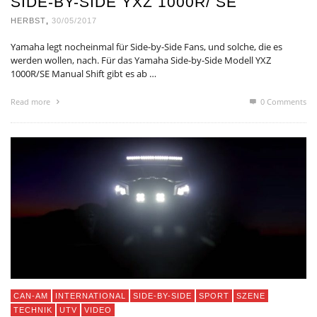
SIDE-BY-SIDE YXZ 1000R/ SE
HERBST
,
30/05/2017
Yamaha legt nocheinmal für Side-by-Side Fans, und solche, die es
werden wollen, nach. Für das Yamaha Side-by-Side Modell YXZ
1000R/SE Manual Shift gibt es ab …
Read more
0 Comments
CAN-AM
INTERNATIONAL
SIDE-BY-SIDE
SPORT
SZENE
TECHNIK
UTV
VIDEO