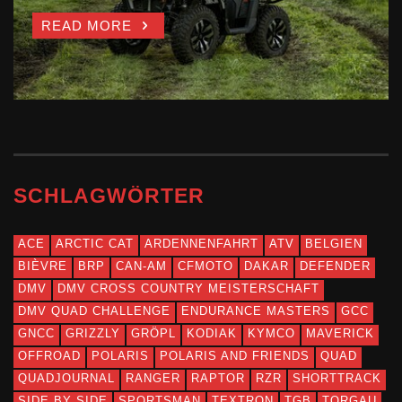
GENERALIMPORTEU
START
READ MORE
READ MORE
R FÜR CFMOTO-
READ MORE
MOTORRÄDER
READ MORE
SCHLAGWÖRTER
ACE
ARCTIC CAT
ARDENNENFAHRT
ATV
BELGIEN
BIÈVRE
BRP
CAN-AM
CFMOTO
DAKAR
DEFENDER
DMV
DMV CROSS COUNTRY MEISTERSCHAFT
DMV QUAD CHALLENGE
ENDURANCE MASTERS
GCC
GNCC
GRIZZLY
GRÖPL
KODIAK
KYMCO
MAVERICK
OFFROAD
POLARIS
POLARIS AND FRIENDS
QUAD
QUADJOURNAL
RANGER
RAPTOR
RZR
SHORTTRACK
SIDE BY SIDE
SPORTSMAN
TEXTRON
TGB
TORGAU