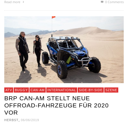
Read more
0 Comments
ATV
BUGGY
CAN-AM
INTERNATIONAL
SIDE-BY-SIDE
SZENE
BRP CAN-AM STELLT NEUE
OFFROAD-FAHRZEUGE FÜR 2020
VOR
HERBST
,
06/06/2019