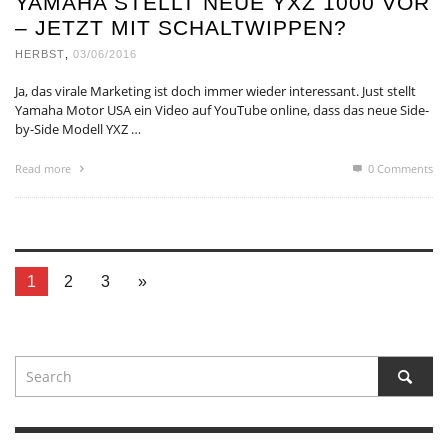
YAMAHA STELLT NEUE YXZ 1000 VOR
– JETZT MIT SCHALTWIPPEN?
HERBST
,
03/06/2016
Ja, das virale Marketing ist doch immer wieder interessant. Just stellt
Yamaha Motor USA ein Video auf YouTube online, dass das neue Side-
by-Side Modell YXZ …
Read more
0 Comments
1
2
3
»