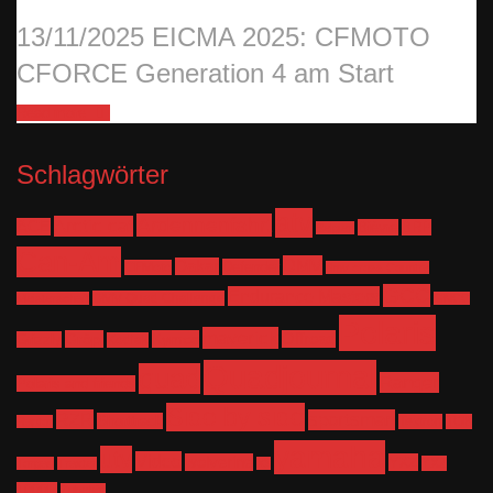
13/11/2025
EICMA 2025: CFMOTO
CFORCE Generation 4 am Start
Read more
Schlagwörter
atv
Ardennenfahrt
Arctic cat
ACE
Bièvre
BRP
Belgien
Can-Am
DMV
Dakar
Defender
CFMoto
dmv cross Country
GCC
Endurance Masters
DMV Quad Challenge
Meisterschaft
GNCC
Polaris
maverick
Gröpl
Kymco
Offroad
Grizzly
Kodiak
Quadjournal
quad
Ranger
Polaris and friends
Side by side
RZR
sportsman
Shorttrack
Textron
TGB
Raptor
yamaha
utv
Video
wolverine
YXZ
YXZ
Torgau
Traxter
X3
1000R
Zubehör