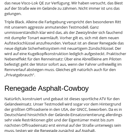
das neue Visco-Lok QE zur Verfügung. Wir haben versucht, das Biest
auf der Straße wie im Gelände zu zähmen. Nicht immer ist uns das
gelungen.
Triple Black. Alleine die Farbgebung verspricht den besonderen Ritt
mit unserem aggressiv anmutenden Testmodell. Ganz
unmissverständlich klar wird das, als der Zweizylinder sich fauchend
mit dumpfer Tonart warmläuft. Vorher gilt es, sich mit dem neuen
Aufsteckschlüssel anzufreunden. Verbaut ist an dieser Renegade das
neue digitale Sicherheitssystem mit neuartigem Zündschlüssel. Der
wird auf eine Kugelkopfkonstruktion lediglich aufgesteckt. Praktischer
Nebeneffekt für den Renneinsatz: Über eine Abreißleine am Piloten
befestigt geht der Motor sofort aus, wenn der Fahrer unfreiwillig im
Rennverlauf absteigen muss. Gleiches gilt natürlich auch für den
„Privatgebrauch“.
Renegade Asphalt-Cowboy
Natürlich, konstruiert und gebaut ist dieses sportliche ATV für den
Geländeeinsatz. Unser Testmodell wird sogar vor dem Hintergrund
der größten Offroadserie in den USA, der GNCC, beworben. Da es in
Deutschland hinsichtlich der Gelände-Einsatzorientierung allerdings
sehr viele Restriktionen gibt und der Eigentümer meist bis zum
nächsten Offroadeinsatz erst einmal auf der Straße unterwegs sein
muss, testen wir die Renegade zunächst auf Asphalt.