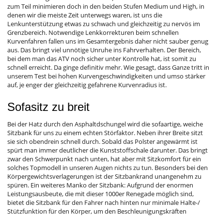
zum Teil minimieren doch in den beiden Stufen Medium und High, in
denen wir die meiste Zeit unterwegs waren, ist uns die
Lenkunterstützung etwas zu schwach und gleichzeitig zu nervös im
Grenzbereich. Notwendige Lenkkorrekturen beim schnellen
Kurvenfahren fallen uns im Gesamtergebnis daher nicht sauber genug
aus. Das bringt viel unnötige Unruhe ins Fahrverhalten. Der Bereich,
bei dem man das ATV noch sicher unter Kontrolle hat, ist somit zu
schnell erreicht. Da ginge definitiv mehr. Wie gesagt, dass Ganze tritt in
unserem Test bei hohen Kurvengeschwindigkeiten und umso stärker
auf, je enger der gleichzeitig gefahrene Kurvenradius ist.
Sofasitz zu breit
Bei der Hatz durch den Asphaltdschungel wird die sofaartige, weiche
Sitzbank für uns zu einem echten Störfaktor. Neben ihrer Breite sitzt
sie sich obendrein schnell durch. Sobald das Polster angewärmt ist
spürt man immer deutlicher die Kunststoffschale darunter. Das bringt
zwar den Schwerpunkt nach unten, hat aber mit Sitzkomfort für ein
solches Topmodell in unseren Augen nichts zu tun. Besonders bei den
Körpergewichtsverlagerungen ist der Sitzbankrand unangenehm zu
spüren. Ein weiteres Manko der Sitzbank: Aufgrund der enormen
Leistungsausbeute, die mit dieser 1000er Renegade möglich sind,
bietet die Sitzbank für den Fahrer nach hinten nur minimale Halte-/
Stützfunktion für den Körper, um den Beschleunigungskräften