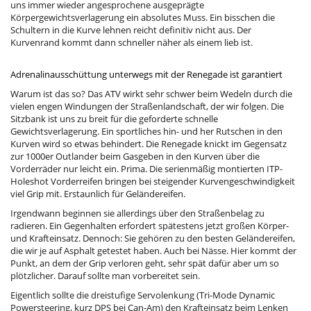
uns immer wieder angesprochene ausgeprägte
Körpergewichtsverlagerung ein absolutes Muss. Ein bisschen die
Schultern in die Kurve lehnen reicht definitiv nicht aus. Der
Kurvenrand kommt dann schneller näher als einem lieb ist.
Adrenalinausschüttung unterwegs mit der Renegade ist garantiert
Warum ist das so? Das ATV wirkt sehr schwer beim Wedeln durch die
vielen engen Windungen der Straßenlandschaft, der wir folgen. Die
Sitzbank ist uns zu breit für die geforderte schnelle
Gewichtsverlagerung. Ein sportliches hin- und her Rutschen in den
Kurven wird so etwas behindert. Die Renegade knickt im Gegensatz
zur 1000er Outlander beim Gasgeben in den Kurven über die
Vorderräder nur leicht ein. Prima. Die serienmäßig montierten ITP-
Holeshot Vorderreifen bringen bei steigender Kurvengeschwindigkeit
viel Grip mit. Erstaunlich für Geländereifen.
Irgendwann beginnen sie allerdings über den Straßenbelag zu
radieren. Ein Gegenhalten erfordert spätestens jetzt großen Körper-
und Krafteinsatz. Dennoch: Sie gehören zu den besten Geländereifen,
die wir je auf Asphalt getestet haben. Auch bei Nässe. Hier kommt der
Punkt, an dem der Grip verloren geht, sehr spät dafür aber um so
plötzlicher. Darauf sollte man vorbereitet sein.
Eigentlich sollte die dreistufige Servolenkung (Tri-Mode Dynamic
Powersteering, kurz DPS bei Can-Am) den Krafteinsatz beim Lenken