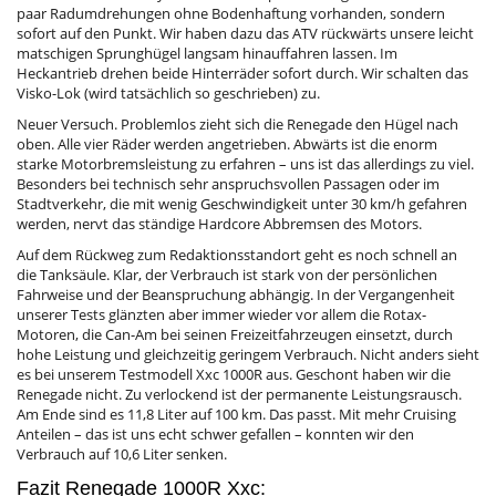
paar Radumdrehungen ohne Bodenhaftung vorhanden, sondern
sofort auf den Punkt. Wir haben dazu das ATV rückwärts unsere leicht
matschigen Sprunghügel langsam hinauffahren lassen. Im
Heckantrieb drehen beide Hinterräder sofort durch. Wir schalten das
Visko-Lok (wird tatsächlich so geschrieben) zu.
Neuer Versuch. Problemlos zieht sich die Renegade den Hügel nach
oben. Alle vier Räder werden angetrieben. Abwärts ist die enorm
starke Motorbremsleistung zu erfahren – uns ist das allerdings zu viel.
Besonders bei technisch sehr anspruchsvollen Passagen oder im
Stadtverkehr, die mit wenig Geschwindigkeit unter 30 km/h gefahren
werden, nervt das ständige Hardcore Abbremsen des Motors.
Auf dem Rückweg zum Redaktionsstandort geht es noch schnell an
die Tanksäule. Klar, der Verbrauch ist stark von der persönlichen
Fahrweise und der Beanspruchung abhängig. In der Vergangenheit
unserer Tests glänzten aber immer wieder vor allem die Rotax-
Motoren, die Can-Am bei seinen Freizeitfahrzeugen einsetzt, durch
hohe Leistung und gleichzeitig geringem Verbrauch. Nicht anders sieht
es bei unserem Testmodell Xxc 1000R aus. Geschont haben wir die
Renegade nicht. Zu verlockend ist der permanente Leistungsrausch.
Am Ende sind es 11,8 Liter auf 100 km. Das passt. Mit mehr Cruising
Anteilen – das ist uns echt schwer gefallen – konnten wir den
Verbrauch auf 10,6 Liter senken.
Fazit Renegade 1000R Xxc: