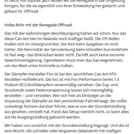
Es reicht mit Asphalt. Jetzt wollen wir die Renegade in die Umgebung
bringen, für die sie eigentlich von ihrer Entwicklung her gedacht und
gebaut ist. Offroad.
Volles Rohr mit der Renegade Offroad.
Das mit der wahnsinnigen Beschleunigung hatten wir schon. Nur das
diese Can-Am hier im Gelände noch kräftiger beißt. Die ITP-Reifen
krallen sich im Untergrund fest. Der Kick beim Gasgeben ist noch
härter. Die Nervosität der Servolenkung beim schnellen Kurvenfahren
ist fast weg– das Einknicken leider nicht. Da hilft auch keine extreme
Gewichtsverlagerung. Irgendwann muss man das Gas wegnehmen,
um das Biest unter Kontrolle zu halten.
Der Dämpfer-Hersteller Fox ist bei den sportlichen Can-Am ATV-
Modellen Hoflieferant. Die Xxc ist mit Fox Performance Series 1.5
Podium RC2-Stoßdämpfern serienmäßig versehen. Die Zug- und
Druckstufe sowie Federvorspannung lassen sich mannigfaltig
einstellen – und verstellen. Wer sich hier als Einsteiger an die
Anpassung der Dämpfer an den persönlichen Fahrstil wagt, der sollte
unbedingt Notizen darüber führen, was er von der Grundeinstellung
aus gesehen, verstellt hat. Passt das Setup nämlich nicht, so kann alles
auf die Ausgangsstellung gebracht werden.
Wir haben uns zunächst mit der Grundeinstellung begnügt. Und die ist
eine Wucht. Ob schneller oder langsamer Geländeritt mit mäßigen