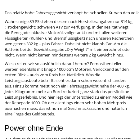
Das relativ hohe Fahrzeuggewicht verlangt bei schnellen Kurven den vol
Wahnsinnige 89 PS stehen diesem nach Herstellerangaben nur 314 kg
(Trockengewicht) schweren ATV zur Verfügung. In der Realität wiegt
die Renegade inklusive Motoröl, vollgetankt und mit allen weiteren
Flüssigkeiten (Kühler- und Bremsflüssigkeit) nach unseren Recherchen
wenigstens 332 kg – plus Fahrer. Dabei ist nicht klar ob Can-Am die
Batterie bei der Gewichtsangabe „Dry Weight“ mit einberechnet oder
nicht. Wenn nicht kämen mindestens weitere 2 kg Gewicht hinzu.
Wieso reiten wir so ausführlich darauf herum? Fernosthersteller
werben ebenfalls mit knapp 1000 ccm Motoren. Verlockend auf den
ersten Blick – auch vom Preis her. Natürlich. Was die
Leistungsausbeute betrifft, sieht es dann schon wesentlich anders
aus. Hinzu kommt meist noch ein Fahrzeuggewicht nahe der 400 kg.
Jedes Kilogramm mehr an Bord reduziert ganz stark das persönliche
Leistungserlebnis. Und hier liegt der Unterschied zu einem Modell wie
der Renegade 1000. Ob der allerdings einen sehr hohen Mehrpreis
ausmachen muss, das ist nun mal Geschmackssache und natürlich
eine Frage des Geldbeutels.
Power ohne Ende
Wie dem auch sei: Mit einem Gewicht von etwas über 330 Kilogramm