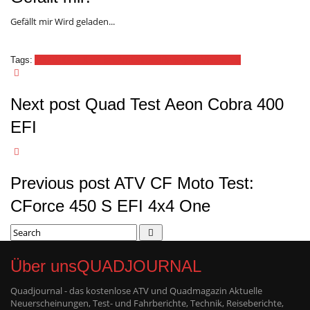
Gefällt mir
Wird geladen...
Tags:
1000
1000R Xxc
Can-Am
Offroad
Renegade
Visco-Lok
Next post
Quad Test Aeon Cobra 400
EFI
Previous post
ATV CF Moto Test:
CForce 450 S EFI 4x4 One
Über uns
QUADJOURNAL
Quadjournal - das kostenlose ATV und Quadmagazin Aktuelle
Neuerscheinungen, Test- und Fahrberichte, Technik, Reiseberichte,