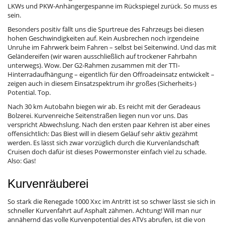
LKWs und PKW-Anhängergespanne im Rückspiegel zurück. So muss es
sein.
Besonders positiv fällt uns die Spurtreue des Fahrzeugs bei diesen
hohen Geschwindigkeiten auf. Kein Ausbrechen noch irgendeine
Unruhe im Fahrwerk beim Fahren – selbst bei Seitenwind. Und das mit
Geländereifen (wir waren ausschließlich auf trockener Fahrbahn
unterwegs). Wow. Der G2-Rahmen zusammen mit der TTI-
Hinterradaufhängung – eigentlich für den Offroadeinsatz entwickelt –
zeigen auch in diesem Einsatzspektrum ihr großes (Sicherheits-)
Potential. Top.
Nach 30 km Autobahn biegen wir ab. Es reicht mit der Geradeaus
Bolzerei. Kurvenreiche Seitenstraßen liegen nun vor uns. Das
verspricht Abwechslung. Nach den ersten paar Kehren ist aber eines
offensichtlich: Das Biest will in diesem Geläuf sehr aktiv gezähmt
werden. Es lässt sich zwar vorzüglich durch die Kurvenlandschaft
Cruisen doch dafür ist dieses Powermonster einfach viel zu schade.
Also: Gas!
Kurvenräuberei
So stark die Renegade 1000 Xxc im Antritt ist so schwer lässt sie sich in
schneller Kurvenfahrt auf Asphalt zähmen. Achtung! Will man nur
annähernd das volle Kurvenpotential des ATVs abrufen, ist die von