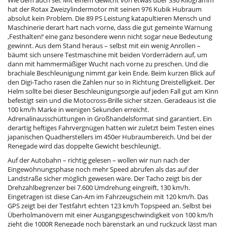
hat der Rotax Zweizylindermotor mit seinen 976 Kubik Hubraum
absolut kein Problem. Die 89 PS Leistung katapultieren Mensch und
Maschinerie derart hart nach vorne, dass die gut gemeinte Warnung
‚Festhalten!‘ eine ganz besondere wenn nicht sogar neue Bedeutung
gewinnt. Aus dem Stand heraus – selbst mit ein wenig Anrollen –
bäumt sich unsere Testmaschine mit beiden Vorderrädern auf, um
dann mit hammermäßiger Wucht nach vorne zu preschen. Und die
brachiale Beschleunigung nimmt gar kein Ende. Beim kurzen Blick auf
den Digi-Tacho rasen die Zahlen nur so in Richtung Dreistelligkeit. Der
Helm sollte bei dieser Beschleunigungsorgie auf jeden Fall gut am Kinn
befestigt sein und die Motocross-Brille sicher sitzen. Geradeaus ist die
100 km/h Marke in wenigen Sekunden erreicht.
Adrenalinausschüttungen in Großhandelsformat sind garantiert. Ein
derartig heftiges Fahrvergnügen hatten wir zuletzt beim Testen eines
japanischen Quadherstellers im 450er Hubraumbereich. Und bei der
Renegade wird das doppelte Gewicht beschleunigt.
Auf der Autobahn – richtig gelesen – wollen wir nun nach der
Eingewöhnungsphase noch mehr Speed abrufen als das auf der
Landstraße sicher möglich gewesen wäre. Der Tacho zeigt bis der
Drehzahlbegrenzer bei 7.600 Umdrehung eingreift, 130 km/h.
Eingetragen ist diese Can-Am im Fahrzeugschein mit 120 km/h. Das
GPS zeigt bei der Testfahrt echten 123 km/h Topspeed an. Selbst bei
Überholmanövern mit einer Ausgangsgeschwindigkeit von 100 km/h
zieht die 1000R Renegade noch bärenstark an und ruckzuck lässt man