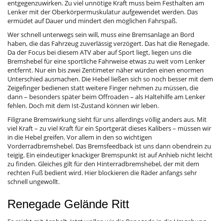
entgegenzuwirken. Zu viel unnötige Kraft muss beim Festhalten am
Lenker mit der Oberkörpermuskulatur aufgewendet werden. Das
ermüdet auf Dauer und mindert den möglichen Fahrspaß.
Wer schnell unterwegs sein will, muss eine Bremsanlage an Bord
haben, die das Fahrzeug zuverlässig verzögert. Das hat die Renegade.
Da der Focus bei diesem ATV aber auf Sport liegt, liegen uns die
Bremshebel für eine sportliche Fahrweise etwas zu weit vom Lenker
entfernt. Nur ein bis zwei Zentimeter näher würden einen enormen
Unterschied ausmachen. Die Hebel ließen sich so noch besser mit dem
Zeigefinger bedienen statt weitere Finger nehmen zu müssen, die
dann – besonders später beim Offroaden – als Haltehilfe am Lenker
fehlen. Doch mit dem Ist-Zustand können wir leben.
Filigrane Bremswirkung sieht für uns allerdings völlig anders aus. Mit
viel Kraft – zu viel Kraft für ein Sportgerät dieses Kalibers – müssen wir
in die Hebel greifen. Vor allem in den so wichtigen
Vorderradbremshebel. Das Bremsfeedback ist uns dann obendrein zu
teigig. Ein eindeutiger knackiger Bremspunkt ist auf Anhieb nicht leicht
zu finden. Gleiches gilt für den Hinterradbremshebel, der mit dem
rechten Fuß bedient wird. Hier blockieren die Räder anfangs sehr
schnell ungewollt.
Renegade Gelände Ritt