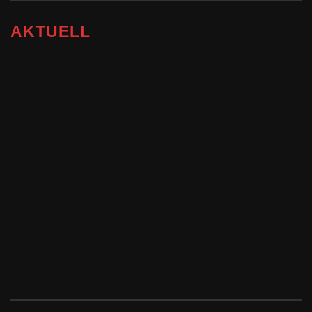
AKTUELL
13/11/2025
EICMA 2025: CFMOTO
CFORCE
GENERATION 4 AM
START
READ MORE