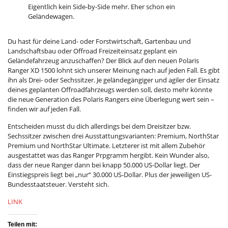
Eigentlich kein Side-by-Side mehr. Eher schon ein
Geländewagen.
Du hast für deine Land- oder Forstwirtschaft, Gartenbau und
Landschaftsbau oder Offroad Freizeiteinsatz geplant ein
Geländefahrzeug anzuschaffen? Der Blick auf den neuen Polaris
Ranger XD 1500 lohnt sich unserer Meinung nach auf jeden Fall. Es gibt
ihn als Drei- oder Sechssitzer. Je geländegängiger und agiler der Einsatz
deines geplanten Offroadfahrzeugs werden soll, desto mehr könnte
die neue Generation des Polaris Rangers eine Überlegung wert sein –
finden wir auf jeden Fall.
Entscheiden musst du dich allerdings bei dem Dreisitzer bzw.
Sechssitzer zwischen drei Ausstattungsvarianten: Premium, NorthStar
Premium und NorthStar Ultimate. Letzterer ist mit allem Zubehör
ausgestattet was das Ranger Prpgramm hergibt. Kein Wunder also,
dass der neue Ranger dann bei knapp 50.000 US-Dollar liegt. Der
Einstiegspreis liegt bei „nur“ 30.000 US-Dollar. Plus der jeweiligen US-
Bundesstaatsteuer. Versteht sich.
LINK
Teilen mit: