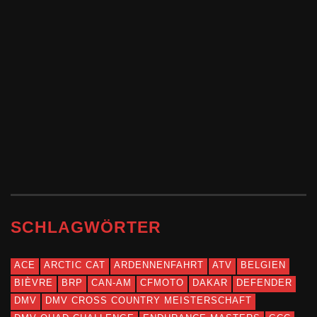
EICMA 2025: CFMOTO
CFORCE
GENERATION 4 AM
START
READ MORE
SCHLAGWÖRTER
ACE
ARCTIC CAT
ARDENNENFAHRT
ATV
BELGIEN
BIÈVRE
BRP
CAN-AM
CFMOTO
DAKAR
DEFENDER
DMV
DMV CROSS COUNTRY MEISTERSCHAFT