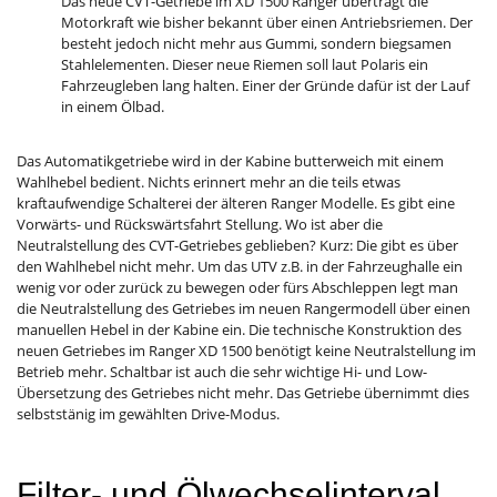
Das neue CVT-Getriebe im XD 1500 Ranger überträgt die
Motorkraft wie bisher bekannt über einen Antriebsriemen. Der
besteht jedoch nicht mehr aus Gummi, sondern biegsamen
Stahlelementen. Dieser neue Riemen soll laut Polaris ein
Fahrzeugleben lang halten. Einer der Gründe dafür ist der Lauf
in einem Ölbad.
Das Automatikgetriebe wird in der Kabine butterweich mit einem
Wahlhebel bedient. Nichts erinnert mehr an die teils etwas
kraftaufwendige Schalterei der älteren Ranger Modelle. Es gibt eine
Vorwärts- und Rückswärtsfahrt Stellung. Wo ist aber die
Neutralstellung des CVT-Getriebes geblieben? Kurz: Die gibt es über
den Wahlhebel nicht mehr. Um das UTV z.B. in der Fahrzeughalle ein
wenig vor oder zurück zu bewegen oder fürs Abschleppen legt man
die Neutralstellung des Getriebes im neuen Rangermodell über einen
manuellen Hebel in der Kabine ein. Die technische Konstruktion des
neuen Getriebes im Ranger XD 1500 benötigt keine Neutralstellung im
Betrieb mehr. Schaltbar ist auch die sehr wichtige Hi- und Low-
Übersetzung des Getriebes nicht mehr. Das Getriebe übernimmt dies
selbststänig im gewählten Drive-Modus.
Filter- und Ölwechselinterval