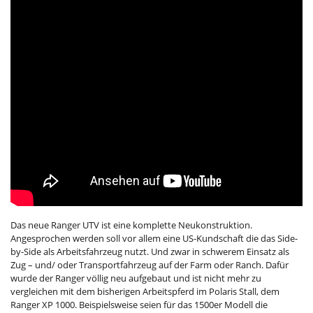
Das neue Ranger UTV ist eine komplette Neukonstruktion.
Angesprochen werden soll vor allem eine US-Kundschaft die das Side-
by-Side als Arbeitsfahrzeug nutzt. Und zwar in schwerem Einsatz als
Zug – und/ oder Transportfahrzeug auf der Farm oder Ranch. Dafür
wurde der Ranger völlig neu aufgebaut und ist nicht mehr zu
vergleichen mit dem bisherigen Arbeitspferd im Polaris Stall, dem
Ranger XP 1000. Beispielsweise seien für das 1500er Modell die