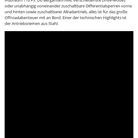
oder unabhängig voneinander zuschaltbare Differentialsperren vorne
und hinten sowie zuschaltbarer Allradantrieb, alles ist für das große
Offroadabenteuer mit an Bord. Einer der technischen Highlights ist
der Antriebsriemen aus Stahl.