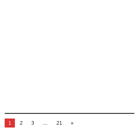
1
2
3
…
21
»