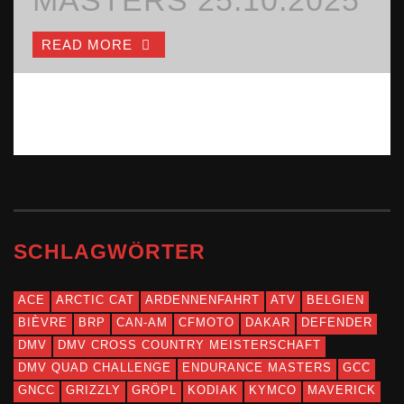
ELECTRIC 2026
3.MAI
LEEB WIRD
GENERATION 4 AM
READ MORE
GENERALIMPORTEU
START
READ MORE
READ MORE
R FÜR CFMOTO-
READ MORE
MOTORRÄDER
READ MORE
SCHLAGWÖRTER
ACE
ARCTIC CAT
ARDENNENFAHRT
ATV
BELGIEN
BIÈVRE
BRP
CAN-AM
CFMOTO
DAKAR
DEFENDER
DMV
DMV CROSS COUNTRY MEISTERSCHAFT
DMV QUAD CHALLENGE
ENDURANCE MASTERS
GCC
GNCC
GRIZZLY
GRÖPL
KODIAK
KYMCO
MAVERICK